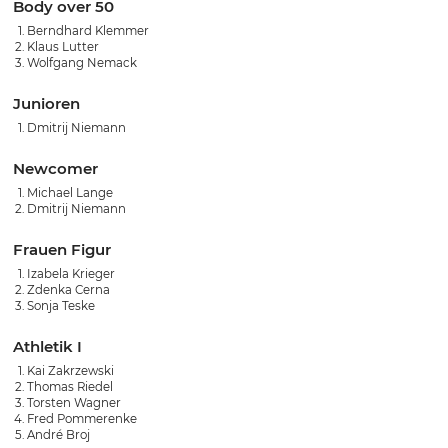
Body over 50
Berndhard Klemmer
Klaus Lutter
Wolfgang Nemack
Junioren
Dmitrij Niemann
Newcomer
Michael Lange
Dmitrij Niemann
Frauen Figur
Izabela Krieger
Zdenka Cerna
Sonja Teske
Athletik I
Kai Zakrzewski
Thomas Riedel
Torsten Wagner
Fred Pommerenke
André Broj