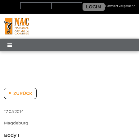
LOGIN
Passwort vergessen?
MENÜ
ZURÜCK
17.05.2014
Magdeburg
Body I