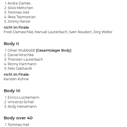
Andre Dames
Silvio Mettchen
Tommes Heil
Reza Teymoorian
Jimmy Herter
nicht im Finale:
Fredi Damaschke, Manuel Lauterbach, Sven Neubert, Jörg Wolter
Body II
Oliver Wübboldt
(Gesamtsieger Body)
Daniel Kirschke
Thorsten Lauterbach
Ronny Hartmann
Felix Gebhardt
nicht im Finale:
Karsten Kühne
Body III
Enrico Lückemann
Vincenzo Schiel
Andy Heinemann
Body over 40
Tommes Heil