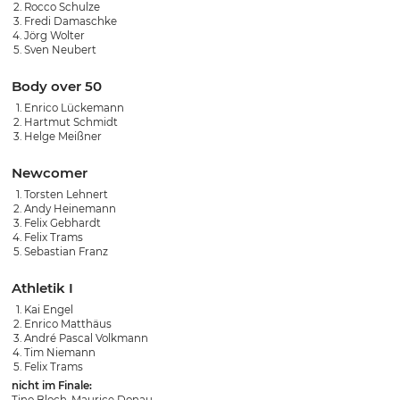
Rocco Schulze
Fredi Damaschke
Jörg Wolter
Sven Neubert
Body over 50
Enrico Lückemann
Hartmut Schmidt
Helge Meißner
Newcomer
Torsten Lehnert
Andy Heinemann
Felix Gebhardt
Felix Trams
Sebastian Franz
Athletik I
Kai Engel
Enrico Matthäus
André Pascal Volkmann
Tim Niemann
Felix Trams
nicht im Finale: