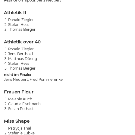
Reza Gholampour, Jens Neubert
Athletik II
Ronald Ziegler
Stefan Hess
Thomas Berger
Athletik over 40
Ronald Ziegler
Jens Berthold
Matthias Döring
Stefan Hess
Thomas Berger
nicht im Finale:
Jens Neubert, Fred Pommerenke
Frauen Figur
Melanie Kuch
Claudia Fischbach
Susan Pothast
Miss Shape
Patrycja Thal
Stefanie Lübke