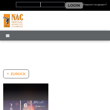
LOGIN
Passwort vergessen?
MENÜ
ZURÜCK