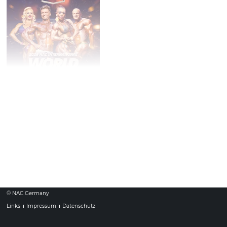
Weltmeisterschaft 2026
06.
Juni
2026
Ort: Riga/Lettland
Samstag
© NAC Germany
Links
Impressum
Datenschutz