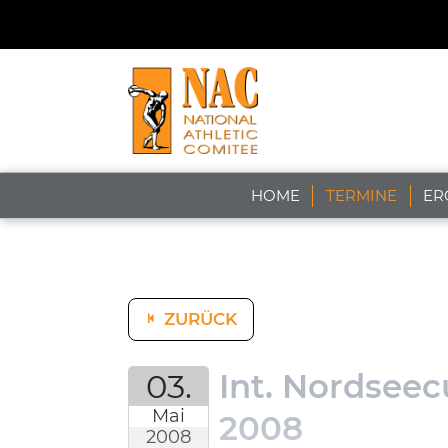
HOME
TERMINE
ER
ZURÜCK
03.
Int. Nordseec
Mai
2008
2008