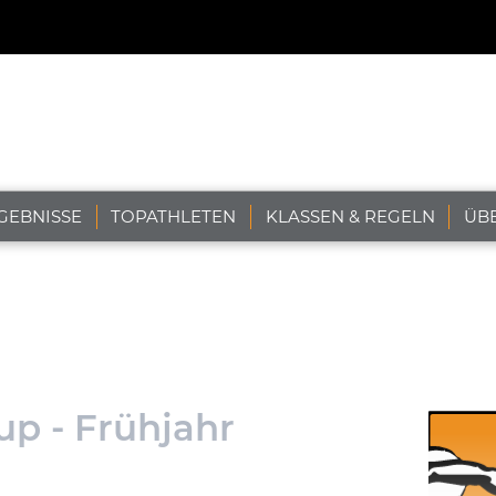
GEBNISSE
TOPATHLETEN
KLASSEN & REGELN
ÜB
up - Frühjahr