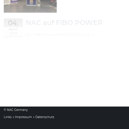
NAC auf FIBO POWER
04.
April
2019
Ort: FIBO Power Halle 10.2 Stand A 21
Donnerstag
© NAC Germany
Links
Impressum
Datenschutz