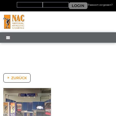
LOGIN
Passwort vergessen?
MENÜ
ZURÜCK