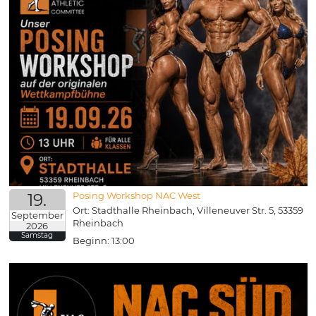
19.
Posing Workshop NAC West
Ort: Stadthalle Rheinbach, Villeneuver Str. 5, 53359
September
Rheinbach
2026
Samstag
Beginn: 13:00