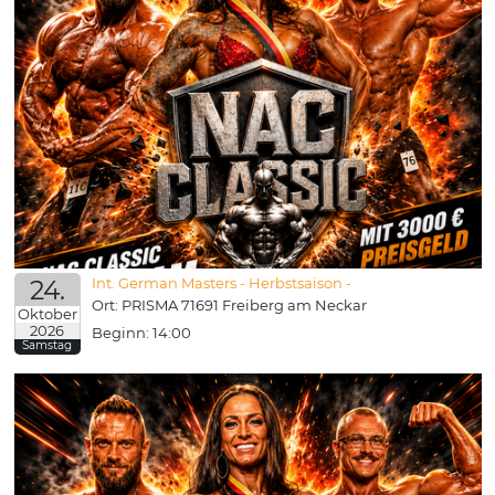
24.
Int. German Masters - Herbstsaison -
Ort: PRISMA 71691 Freiberg am Neckar
Oktober
2026
Beginn: 14:00
Samstag