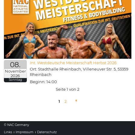
08.
Int. Westdeutsche Meisterschaft Herbst 2026
Ort: Stadthalle Rheinbach, Villeneuver Str. 5, 53359
November
Rheinbach
2026
Sonntag
Beginn: 14:00
Seite 1 von 2
1
2
Vorwärts
© NAC Germany
Links
Impressum
Datenschutz