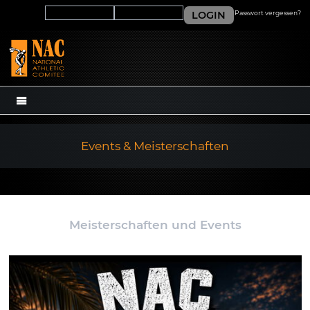
LOGIN
Passwort vergessen?
MENÜ
Events & Meisterschaften
Meisterschaften und Events