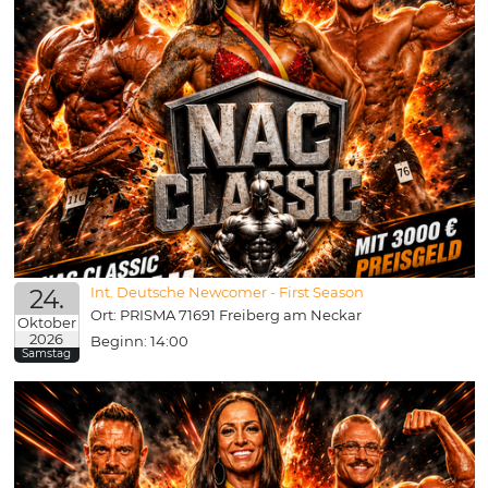
24.
Int. Deutsche Newcomer - First Season
Ort: PRISMA 71691 Freiberg am Neckar
Oktober
2026
Beginn: 14:00
Samstag