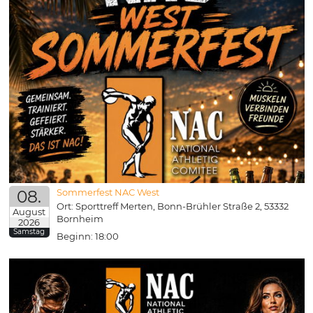
08.
Sommerfest NAC West
Ort: Sporttreff Merten, Bonn-Brühler Straße 2, 53332
August
Bornheim
2026
Samstag
Beginn: 18:00