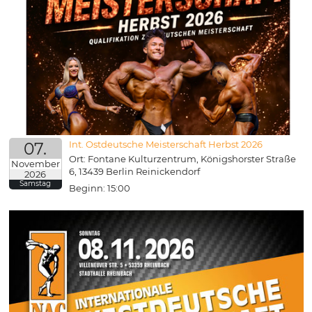
07.
Int. Ostdeutsche Meisterschaft Herbst 2026
Ort: Fontane Kulturzentrum, Königshorster Straße
November
6, 13439 Berlin Reinickendorf
2026
Samstag
Beginn: 15:00