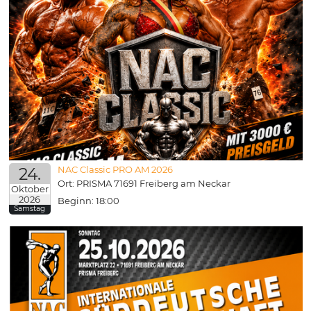
24.
NAC Classic PRO AM 2026
Ort: PRISMA 71691 Freiberg am Neckar
Oktober
2026
Beginn: 18:00
Samstag