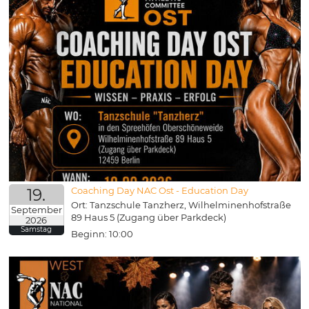
19.
Coaching Day NAC Ost - Education Day
Ort: Tanzschule Tanzherz, Wilhelminenhofstraße
September
89 Haus 5 (Zugang über Parkdeck)
2026
Samstag
Beginn: 10:00