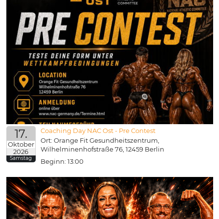
17.
Coaching Day NAC Ost - Pre Contest
Ort: Orange Fit Gesundheitszentrum,
Oktober
Wilhelminenhofstraße 76, 12459 Berlin
2026
Samstag
Beginn: 13:00